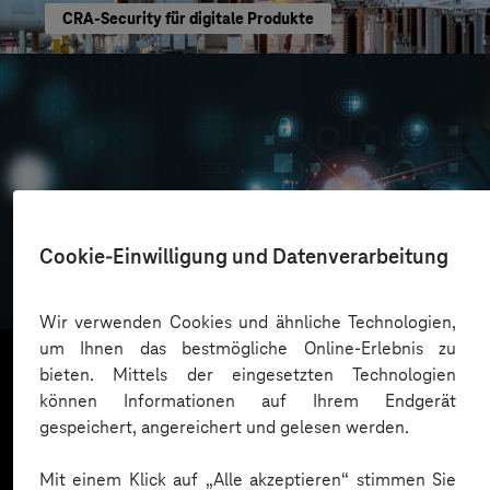
CRA-Security für digitale Produkte
Oskar Frech
Cookie-Einwilligung und Datenverarbeitung
Sichere Cloud Transformation
Wir verwenden Cookies und ähnliche Technologien,
um Ihnen das bestmögliche Online-Erlebnis zu
bieten. Mittels der eingesetzten Technologien
können Informationen auf Ihrem Endgerät
Mehr laden
gespeichert, angereichert und gelesen werden.
Mit einem Klick auf „Alle akzeptieren“ stimmen Sie