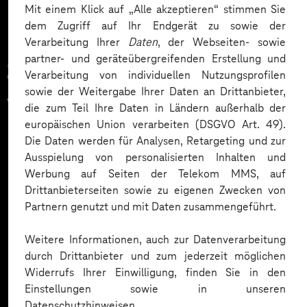
Mit einem Klick auf „Alle akzeptieren“ stimmen Sie
dem Zugriff auf Ihr Endgerät zu sowie der
Verarbeitung Ihrer
Daten
, der Webseiten- sowie
partner- und geräteübergreifenden Erstellung und
Zahlreiche Unternehmen
Verarbeitung von individuellen Nutzungsprofilen
sowie der Weitergabe Ihrer Daten an Drittanbieter,
vertrauen auf unsere
die zum Teil Ihre Daten in Ländern außerhalb der
europäischen Union verarbeiten (DSGVO Art. 49).
Expertise. Hier eine Auswahl:
Die Daten werden für Analysen, Retargeting und zur
Ausspielung von personalisierten Inhalten und
Werbung auf Seiten der Telekom MMS, auf
Drittanbieterseiten sowie zu eigenen Zwecken von
Partnern genutzt und mit Daten zusammengeführt.
Weitere Informationen, auch zur Datenverarbeitung
durch Drittanbieter und zum jederzeit möglichen
Widerrufs Ihrer Einwilligung, finden Sie in den
Einstellungen sowie in unseren
Datenschutzhinweisen.