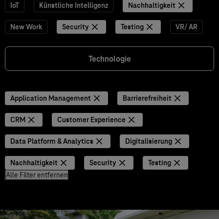
IoT
Künstliche Intelligenz
Nachhaltigkeit
New Work
Security
Testing
VR/ AR
Technologie
Application Management
Barrierefreiheit
CRM
Customer Experience
Data Platform & Analytics
Digitalisierung
Nachhaltigkeit
Security
Testing
Alle Filter entfernen