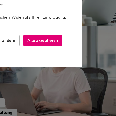
t.
ion über Messenger
chen Widerrufs Ihrer Einwilligung,
n ändern
Alle akzeptieren
e
waltung