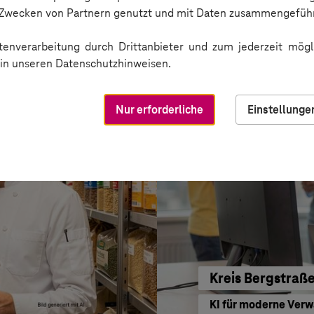
BARMER
n Zwecken von Partnern genutzt und mit Daten zusammengeführ
Sichere Kommunikat
enverarbeitung durch Drittanbieter und zum jederzeit mögli
e in unseren Datenschutzhinweisen.
Nur erforderliche
Einstellunge
Kreis Bergstraß
KI für moderne Ver