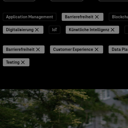
Application Management
Barrierefreiheit
Blockch
Digitalisierung
IoT
Künstliche Intelligenz
Barrierefreiheit
Customer Experience
Data Pla
Testing