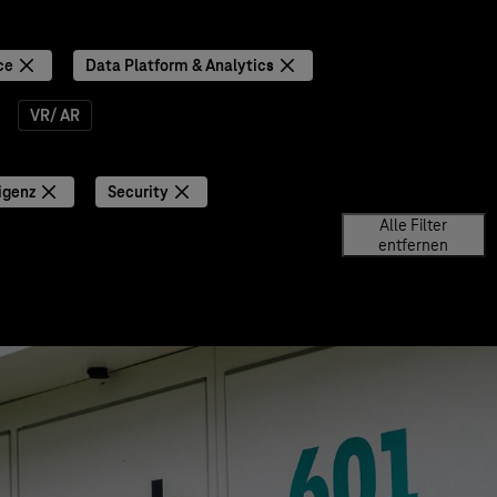
ce
Data Platform & Analytics
VR/ AR
igenz
Security
Alle Filter
entfernen