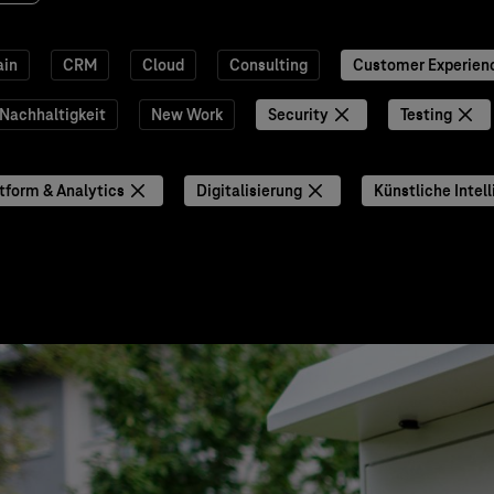
ain
CRM
Cloud
Consulting
Customer Experien
Nachhaltigkeit
New Work
Security
Testing
tform & Analytics
Digitalisierung
Künstliche Intell