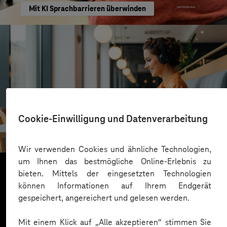
Mit KI Sprachbarrieren überwinden
VALMIERA GLASS GROUP
Cookie-Einwilligung und Datenverarbeitung
Skalierbare Vertriebsplattform mit KI und Low-
Code-Power
Wir verwenden Cookies und ähnliche Technologien,
um Ihnen das bestmögliche Online-Erlebnis zu
bieten. Mittels der eingesetzten Technologien
können Informationen auf Ihrem Endgerät
Mehr laden
gespeichert, angereichert und gelesen werden.
Mit einem Klick auf „Alle akzeptieren“ stimmen Sie