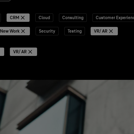
CRM
Cloud
Consulting
Customer Experien
New Work
Security
Testing
VR/ AR
VR/ AR