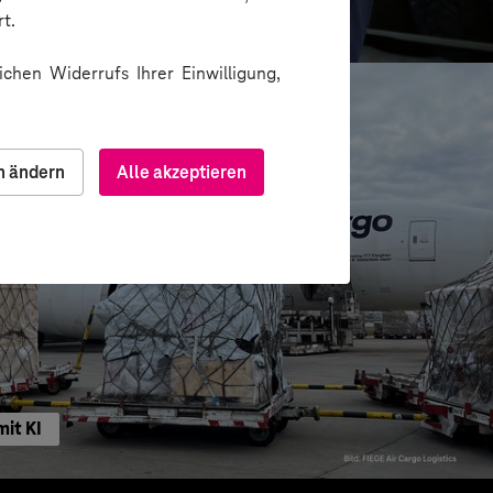
e sichere und effiziente KI-Nutzung
t.
chen Widerrufs Ihrer Einwilligung,
n ändern
Alle akzeptieren
mit KI