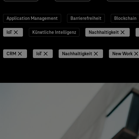
Application Management
Barrierefreiheit
Blockchain
IoT
Künstliche Intelligenz
Nachhaltigkeit
CRM
IoT
Nachhaltigkeit
New Work