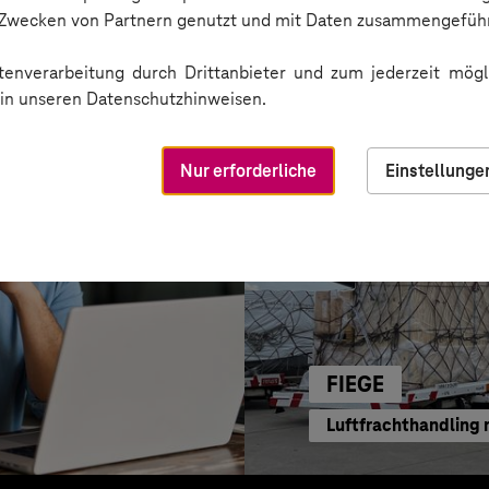
ode-Power
Business GPT für ein
n Zwecken von Partnern genutzt und mit Daten zusammengeführ
enverarbeitung durch Drittanbieter und zum jederzeit mögli
e in unseren Datenschutzhinweisen.
Nur erforderliche
Einstellunge
FIEGE
Luftfrachthandling 