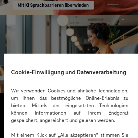
Mit KI Sprachbarrieren überwinden
VALMIERA GLASS GROUP
Cookie-Einwilligung und Datenverarbeitung
Skalierbare Vertriebsplattform mit KI und Low-
Code-Power
Wir verwenden Cookies und ähnliche Technologien,
um Ihnen das bestmögliche Online-Erlebnis zu
bieten. Mittels der eingesetzten Technologien
können Informationen auf Ihrem Endgerät
Mehr laden
gespeichert, angereichert und gelesen werden.
Mit einem Klick auf „Alle akzeptieren“ stimmen Sie