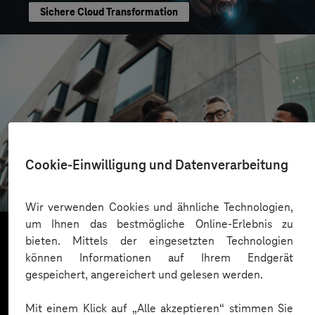
Sichere Cloud Transformation
CONREN Land AG
Cookie-Einwilligung und Datenverarbeitung
Erfolgreiche Transformation durch gezielte
Change-Begleitung
Wir verwenden Cookies und ähnliche Technologien,
um Ihnen das bestmögliche Online-Erlebnis zu
bieten. Mittels der eingesetzten Technologien
können Informationen auf Ihrem Endgerät
Mehr laden
gespeichert, angereichert und gelesen werden.
Mit einem Klick auf „Alle akzeptieren“ stimmen Sie