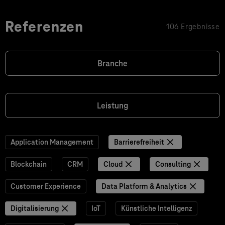
Referenzen
106 Ergebnisse
Branche
Leistung
Application Management
Barrierefreiheit
Blockchain
CRM
Cloud
Consulting
Customer Experience
Data Platform & Analytics
Digitalisierung
IoT
Künstliche Intelligenz