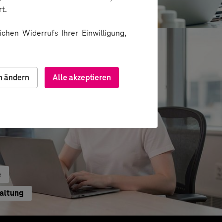
ion über Messenger
t.
chen Widerrufs Ihrer Einwilligung,
n ändern
Alle akzeptieren
e
waltung