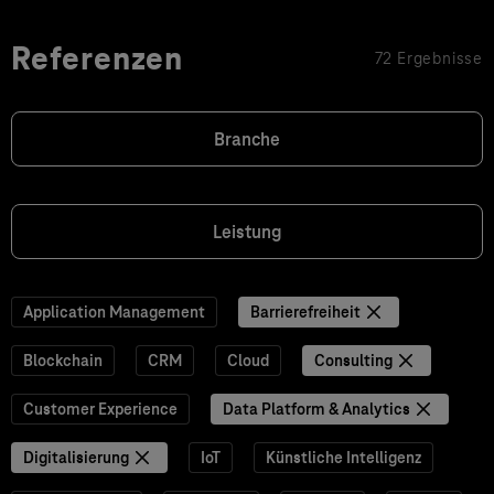
Referenzen
72 Ergebnisse
Branche
Leistung
Application Management
Barrierefreiheit
Blockchain
CRM
Cloud
Consulting
Customer Experience
Data Platform & Analytics
Digitalisierung
IoT
Künstliche Intelligenz