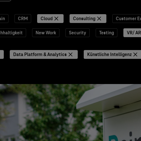
ain
CRM
Cloud
Consulting
Customer E
hhaltigkeit
New Work
Security
Testing
VR/ AR
Data Platform & Analytics
Künstliche Intelligenz