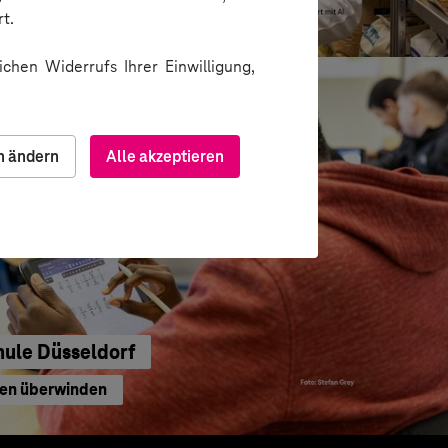
u gedacht
t.
chen Widerrufs Ihrer Einwilligung,
n ändern
Alle akzeptieren
hule Düsseldorf
ren überwinden