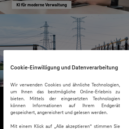
KI für moderne Verwaltung
HIGHVOLT Prüftechnik Dresden GmbH
Cookie-Einwilligung und Datenverarbeitung
CRA-Security für digitale Produkte
Wir verwenden Cookies und ähnliche Technologien,
um Ihnen das bestmögliche Online-Erlebnis zu
bieten. Mittels der eingesetzten Technologien
können Informationen auf Ihrem Endgerät
Mehr laden
gespeichert, angereichert und gelesen werden.
Mit einem Klick auf „Alle akzeptieren“ stimmen Sie