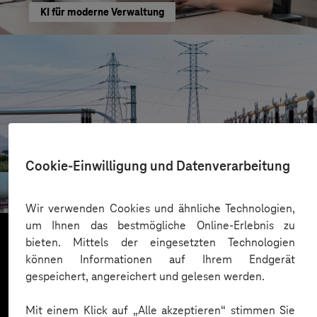
KI für moderne Verwaltung
HIGHVOLT Prüftechnik Dresden GmbH
Cookie-Einwilligung und Datenverarbeitung
CRA-Security für digitale Produkte
Wir verwenden Cookies und ähnliche Technologien,
um Ihnen das bestmögliche Online-Erlebnis zu
bieten. Mittels der eingesetzten Technologien
können Informationen auf Ihrem Endgerät
Mehr laden
gespeichert, angereichert und gelesen werden.
Mit einem Klick auf „Alle akzeptieren“ stimmen Sie