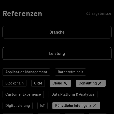
Referenzen
63 Ergebnisse
Branche
Leistung
Application Management
Barrierefreiheit
Blockchain
CRM
Cloud
Consulting
Customer Experience
Data Platform & Analytics
Digitalisierung
IoT
Künstliche Intelligenz