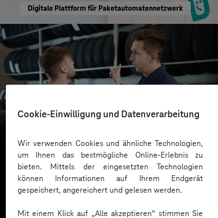
Digitale Plattform für Paketautomatennetzwerk
reifencom GmbH
Cookie-Einwilligung und Datenverarbeitung
Business GPT für eine sichere und effiziente KI-
Nutzung
Wir verwenden Cookies und ähnliche Technologien,
um Ihnen das bestmögliche Online-Erlebnis zu
bieten. Mittels der eingesetzten Technologien
können Informationen auf Ihrem Endgerät
Mehr laden
gespeichert, angereichert und gelesen werden.
Mit einem Klick auf „Alle akzeptieren“ stimmen Sie