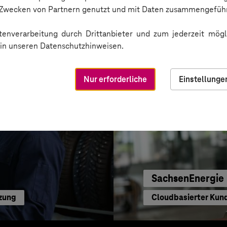
Digitale Plattform
n Zwecken von Partnern genutzt und mit Daten zusammengeführ
enverarbeitung durch Drittanbieter und zum jederzeit mögli
e in unseren Datenschutzhinweisen.
Nur erforderliche
Einstellunge
SachsenEnergie
tzung
Cloudbasierter Kun