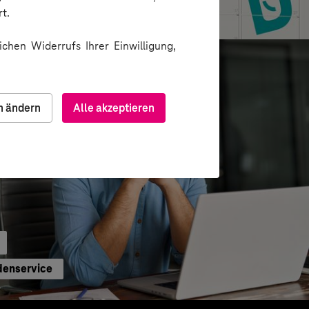
 für Paketautomatennetzwerk
t.
chen Widerrufs Ihrer Einwilligung,
n ändern
Alle akzeptieren
denservice