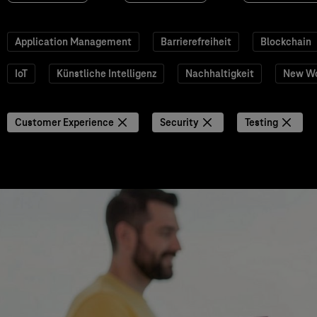
Application Management
Barrierefreiheit
Blockchain
IoT
Künstliche Intelligenz
Nachhaltigkeit
New W
Customer Experience
Security
Testing