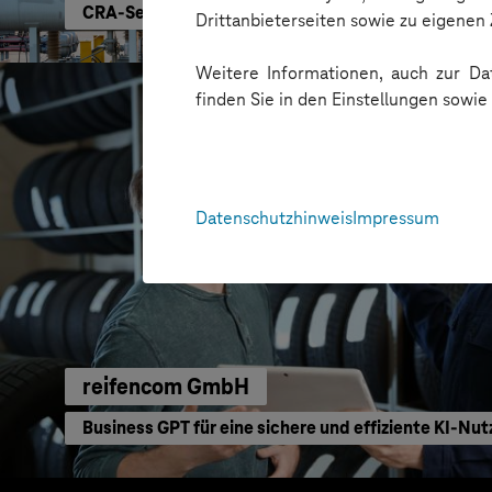
CRA-Security für digitale Produkte
Drittanbieterseiten sowie zu eigene
Weitere Informationen, auch zur Dat
finden Sie in den Einstellungen sowi
Datenschutzhinweis
Impressum
reifencom GmbH
Business GPT für eine sichere und effiziente KI-Nu