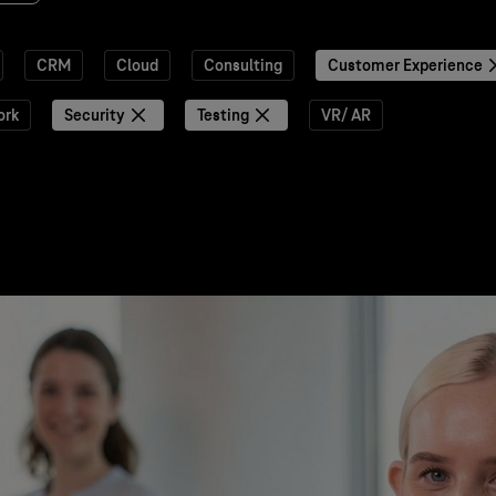
CRM
Cloud
Consulting
Customer Experience
ork
Security
Testing
VR/ AR