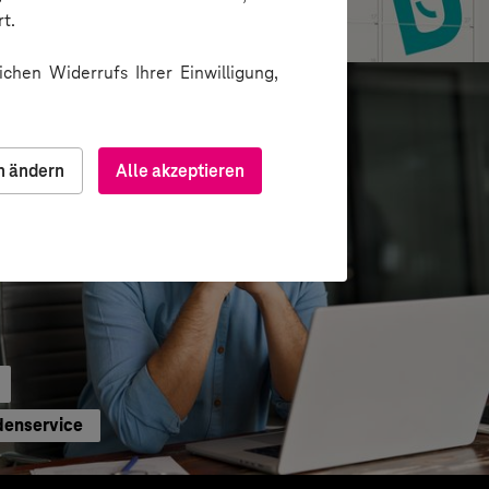
 für Paketautomatennetzwerk
t.
chen Widerrufs Ihrer Einwilligung,
n ändern
Alle akzeptieren
denservice