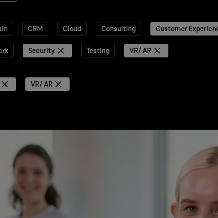
ain
CRM
Cloud
Consulting
Customer Experien
ork
Security
Testing
VR/ AR
VR/ AR