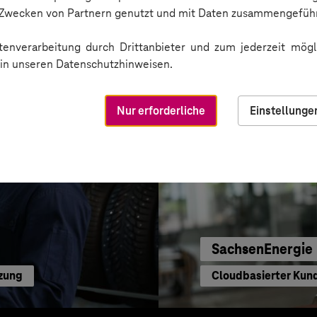
Digitale Plattform
n Zwecken von Partnern genutzt und mit Daten zusammengeführ
enverarbeitung durch Drittanbieter und zum jederzeit mögli
e in unseren Datenschutzhinweisen.
Nur erforderliche
Einstellunge
SachsenEnergie
tzung
Cloudbasierter Kun