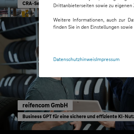
CRA-Security für digitale Produkte
Drittanbieterseiten sowie zu eigene
Weitere Informationen, auch zur Dat
finden Sie in den Einstellungen sowi
Datenschutzhinweis
Impressum
reifencom GmbH
Business GPT für eine sichere und effiziente KI-Nu