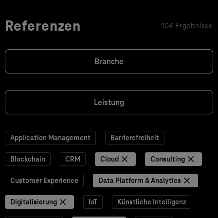
Referenzen
104 Ergebnisse
Branche
Leistung
Application Management
Barrierefreiheit
Blockchain
CRM
Cloud
Consulting
Customer Experience
Data Platform & Analytics
Digitalisierung
IoT
Künstliche Intelligenz