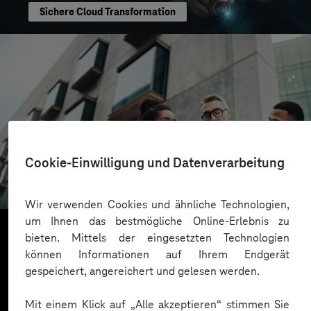
Sichere Cloud Transformation
CONREN Land AG
Cookie-Einwilligung und Datenverarbeitung
Erfolgreiche Transformation durch gezielte
Change-Begleitung
Wir verwenden Cookies und ähnliche Technologien,
um Ihnen das bestmögliche Online-Erlebnis zu
bieten. Mittels der eingesetzten Technologien
können Informationen auf Ihrem Endgerät
Mehr laden
gespeichert, angereichert und gelesen werden.
Mit einem Klick auf „Alle akzeptieren“ stimmen Sie