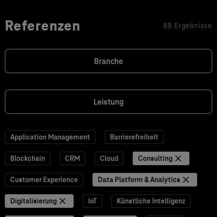
Referenzen
88 Ergebnisse
Branche
Leistung
Application Management
Barrierefreiheit
Blockchain
CRM
Cloud
Consulting
Customer Experience
Data Platform & Analytics
Digitalisierung
IoT
Künstliche Intelligenz