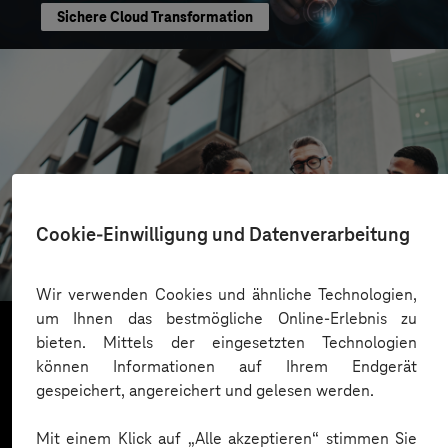
Sichere Cloud Transformation
CONREN Land AG
Cookie-Einwilligung und Datenverarbeitung
Erfolgreiche Transformation durch gezielte
Change-Begleitung
Wir verwenden Cookies und ähnliche Technologien,
um Ihnen das bestmögliche Online-Erlebnis zu
bieten. Mittels der eingesetzten Technologien
können Informationen auf Ihrem Endgerät
Mehr laden
gespeichert, angereichert und gelesen werden.
Mit einem Klick auf „Alle akzeptieren“ stimmen Sie