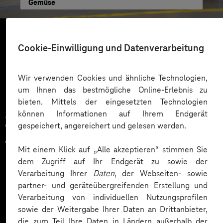
Gemüse
Cookie-Einwilligung und Datenverarbeitung
Mehr laden
Wir verwenden Cookies und ähnliche Technologien,
um Ihnen das bestmögliche Online-Erlebnis zu
bieten. Mittels der eingesetzten Technologien
können Informationen auf Ihrem Endgerät
Zahlreiche Unternehmen
gespeichert, angereichert und gelesen werden.
vertrauen auf unsere
Mit einem Klick auf „Alle akzeptieren“ stimmen Sie
dem Zugriff auf Ihr Endgerät zu sowie der
Expertise. Hier eine Auswahl:
Verarbeitung Ihrer
Daten
, der Webseiten- sowie
partner- und geräteübergreifenden Erstellung und
Verarbeitung von individuellen Nutzungsprofilen
sowie der Weitergabe Ihrer Daten an Drittanbieter,
die zum Teil Ihre Daten in Ländern außerhalb der