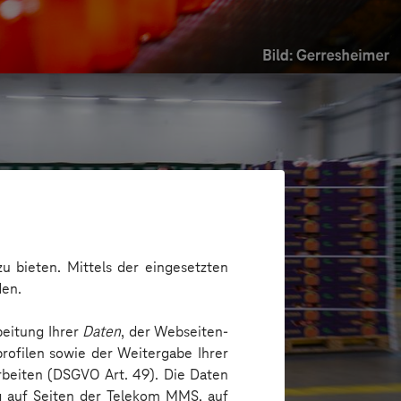
u bieten. Mittels der eingesetzten
den.
beitung Ihrer
Daten
, der Webseiten-
rofilen sowie der Weitergabe Ihrer
dnung ins Lager für Obst und Gemüse
arbeiten (DSGVO Art. 49). Die Daten
ng auf Seiten der Telekom MMS, auf