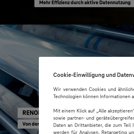
Mehr Effizienz durch aktive Datennutzung
Cookie-Einwilligung und Daten
Wir verwenden Cookies und ähnliche
Technologien können Informationen a
Mit einem Klick auf „Alle akzeptiere
RENOLIT
sowie partner- und geräteübergreife
Von der Datenstrategie zur Datenplattform
Daten an Drittanbieter, die zum Teil
werden für Analysen, Retargeting u