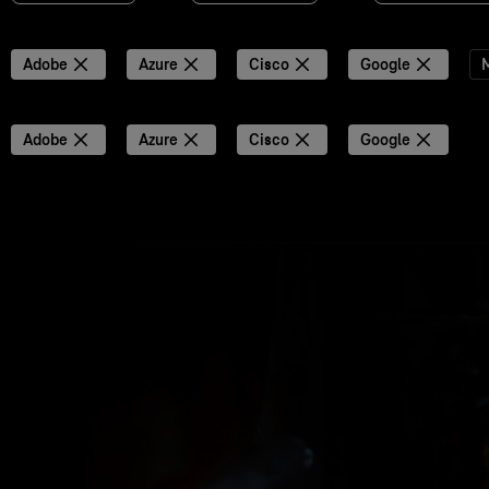
Adobe
Azure
Cisco
Google
M
Adobe
Azure
Cisco
Google