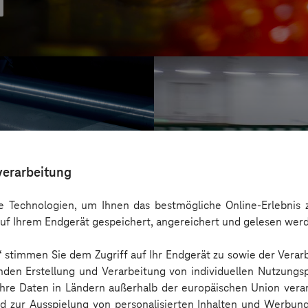
verarbeitung
 Technologien, um Ihnen das bestmögliche Online-Erlebnis z
uf Ihrem Endgerät gespeichert, angereichert und gelesen wer
n“ stimmen Sie dem Zugriff auf Ihr Endgerät zu sowie der Verar
Frutania
nden Erstellung und Verarbeitung von individuellen Nutzungsp
KI-Sensor bringt Or
 Ihre Daten in Ländern außerhalb der europäischen Union ver
nd zur Ausspielung von personalisierten Inhalten und Werbu