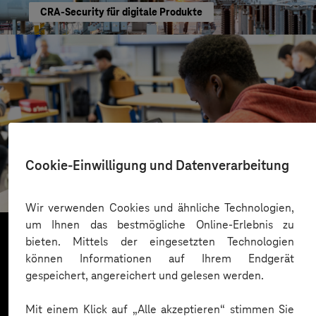
CRA-Security für digitale Produkte
St.-Benedikt-Schule Düsseldorf
Cookie-Einwilligung und Datenverarbeitung
Mit KI Sprachbarrieren überwinden
Wir verwenden Cookies und ähnliche Technologien,
um Ihnen das bestmögliche Online-Erlebnis zu
bieten. Mittels der eingesetzten Technologien
können Informationen auf Ihrem Endgerät
Mehr laden
gespeichert, angereichert und gelesen werden.
Mit einem Klick auf „Alle akzeptieren“ stimmen Sie