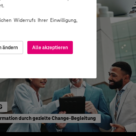
ion über Messenger
t.
chen Widerrufs Ihrer Einwilligung,
n ändern
Alle akzeptieren
G
ormation durch gezielte Change-Begleitung