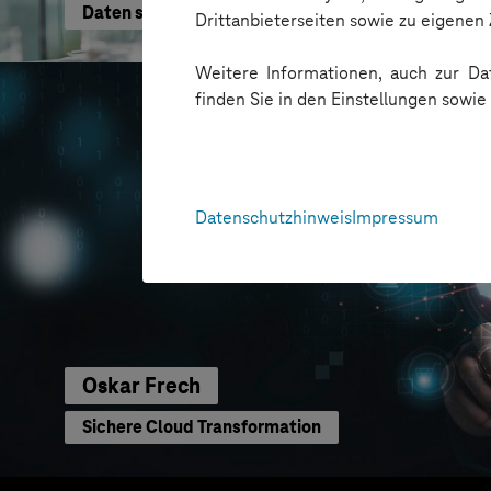
Daten schneller nutzen
Drittanbieterseiten sowie zu eigene
Weitere Informationen, auch zur Dat
finden Sie in den Einstellungen sowi
Datenschutzhinweis
Impressum
Oskar Frech
Sichere Cloud Transformation