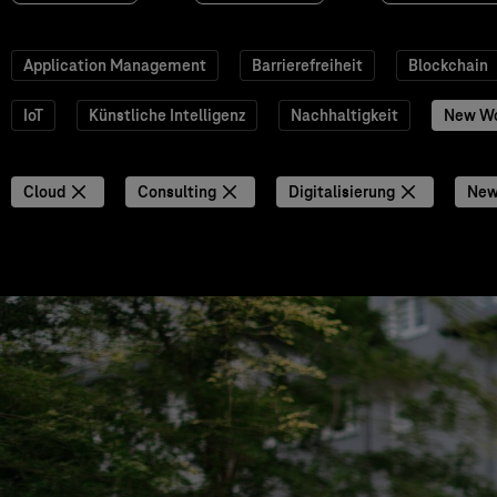
Application Management
Barrierefreiheit
Blockchain
IoT
Künstliche Intelligenz
Nachhaltigkeit
New W
Cloud
Consulting
Digitalisierung
New