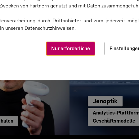
Per App die Verfügb
n Zwecken von Partnern genutzt und mit Daten zusammengeführ
enverarbeitung durch Drittanbieter und zum jederzeit mögli
e in unseren Datenschutzhinweisen.
Nur erforderliche
Einstellunge
Jenoptik
Analytics-Plattfor
Schulen
Geschäftsmodelle