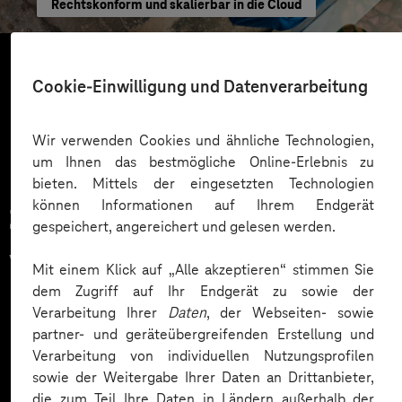
Rechtskonform und skalierbar in die Cloud
Cookie-Einwilligung und Datenverarbeitung
Mehr laden
Wir verwenden Cookies und ähnliche Technologien,
um Ihnen das bestmögliche Online-Erlebnis zu
bieten. Mittels der eingesetzten Technologien
können Informationen auf Ihrem Endgerät
Zahlreiche Unternehmen
gespeichert, angereichert und gelesen werden.
vertrauen auf unsere
Mit einem Klick auf „Alle akzeptieren“ stimmen Sie
dem Zugriff auf Ihr Endgerät zu sowie der
Expertise. Hier eine Auswahl:
Verarbeitung Ihrer
Daten
, der Webseiten- sowie
partner- und geräteübergreifenden Erstellung und
Verarbeitung von individuellen Nutzungsprofilen
sowie der Weitergabe Ihrer Daten an Drittanbieter,
die zum Teil Ihre Daten in Ländern außerhalb der