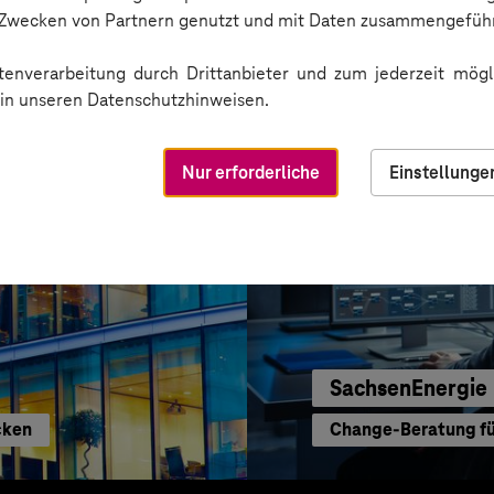
Gut informiert dank
n Zwecken von Partnern genutzt und mit Daten zusammengeführ
enverarbeitung durch Drittanbieter und zum jederzeit mögli
e in unseren Datenschutzhinweisen.
Nur erforderliche
Einstellunge
SachsenEnergie
cken
Change-Beratung für