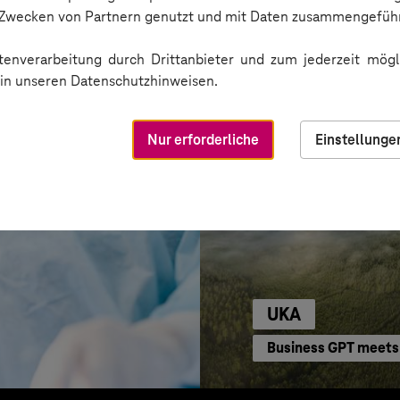
ode-Power
Cloudbasierter Kun
n Zwecken von Partnern genutzt und mit Daten zusammengeführ
enverarbeitung durch Drittanbieter und zum jederzeit mögli
e in unseren Datenschutzhinweisen.
Nur erforderliche
Einstellunge
UKA
Business GPT meets