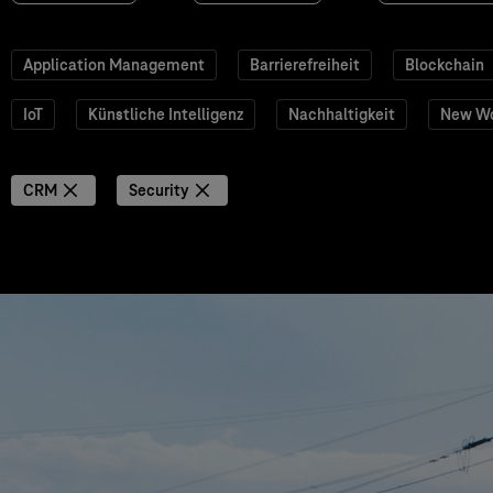
Application Management
Barrierefreiheit
Blockchain
IoT
Künstliche Intelligenz
Nachhaltigkeit
New W
CRM
Security