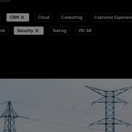
CRM
Cloud
Consulting
Customer Experien
ork
Security
Testing
VR/ AR