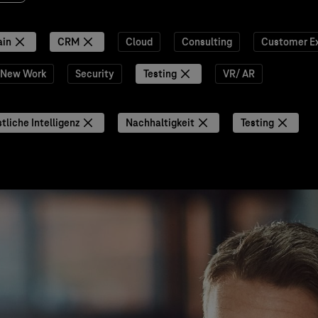
ain
CRM
Cloud
Consulting
Customer E
New Work
Security
Testing
VR/ AR
tliche Intelligenz
Nachhaltigkeit
Testing