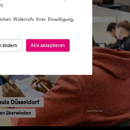
waltung
t.
chen Widerrufs Ihrer Einwilligung,
n ändern
Alle akzeptieren
hule Düsseldorf
ren überwinden