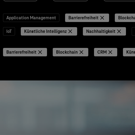
Application Management
Barrierefreiheit
Blockch
IoT
Künstliche Intelligenz
Nachhaltigkeit
Barrierefreiheit
Blockchain
CRM
Küns