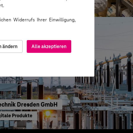
u gedacht
t.
chen Widerrufs Ihrer Einwilligung,
n ändern
Alle akzeptieren
echnik Dresden GmbH
gitale Produkte