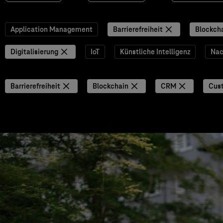
Application Management
Barrierefreiheit
Blockch
Digitalisierung
IoT
Künstliche Intelligenz
Nac
Barrierefreiheit
Blockchain
CRM
Cus