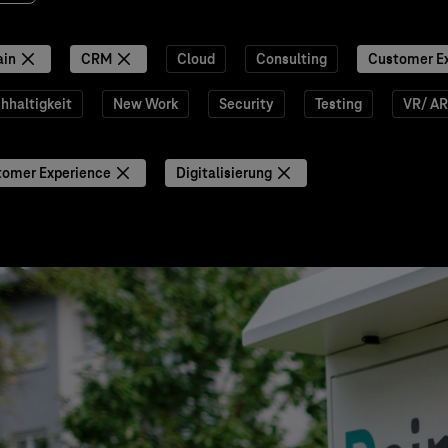
ain
CRM
Cloud
Consulting
Customer E
hhaltigkeit
New Work
Security
Testing
VR/ AR
tomer Experience
Digitalisierung