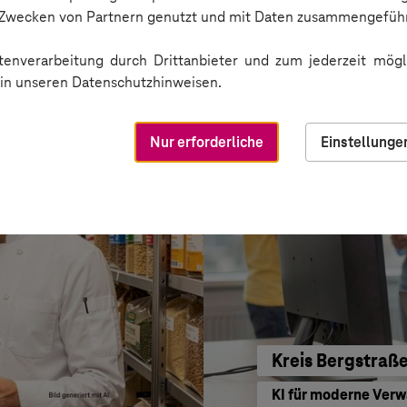
BARMER
n Zwecken von Partnern genutzt und mit Daten zusammengeführ
Sichere Kommunikat
enverarbeitung durch Drittanbieter und zum jederzeit mögli
e in unseren Datenschutzhinweisen.
Nur erforderliche
Einstellunge
Kreis Bergstraß
KI für moderne Ver