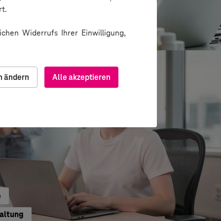
t.
ion über Messenger
chen Widerrufs Ihrer Einwilligung,
n ändern
Alle akzeptieren
e
waltung