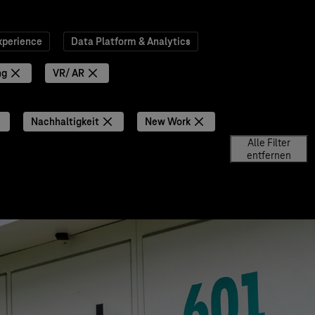
xperience
Data Platform & Analytics
ng
VR/ AR
Nachhaltigkeit
New Work
Alle Filter
entfernen