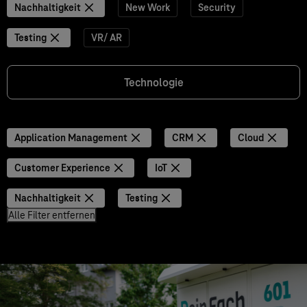
Nachhaltigkeit
New Work
Security
Testing
VR/ AR
Technologie
Application Management
CRM
Cloud
Customer Experience
IoT
Nachhaltigkeit
Testing
Alle Filter entfernen