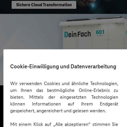
Sichere Cloud Transformation
AZL DeinFach
Cookie-Einwilligung und Datenverarbeitung
Digitale Plattform für Paketautomatennetzwerk
Wir verwenden Cookies und ähnliche Technologien,
um Ihnen das bestmögliche Online-Erlebnis zu
bieten. Mittels der eingesetzten Technologien
können Informationen auf Ihrem Endgerät
Mehr laden
gespeichert, angereichert und gelesen werden.
Mit einem Klick auf „Alle akzeptieren“ stimmen Sie