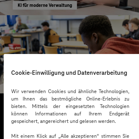
KI für moderne Verwaltung
St.-Benedikt-Schule Düsseldorf
Cookie-Einwilligung und Datenverarbeitung
Mit KI Sprachbarrieren überwinden
Wir verwenden Cookies und ähnliche Technologien,
um Ihnen das bestmögliche Online-Erlebnis zu
bieten. Mittels der eingesetzten Technologien
können Informationen auf Ihrem Endgerät
Mehr laden
gespeichert, angereichert und gelesen werden.
Mit einem Klick auf „Alle akzeptieren“ stimmen Sie