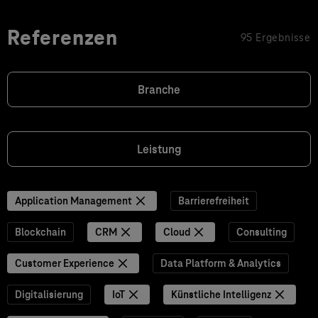
Referenzen
95 Ergebnisse
Branche
Leistung
Application Management
Barrierefreiheit
Blockchain
CRM
Cloud
Consulting
Customer Experience
Data Platform & Analytics
Digitalisierung
IoT
Künstliche Intelligenz