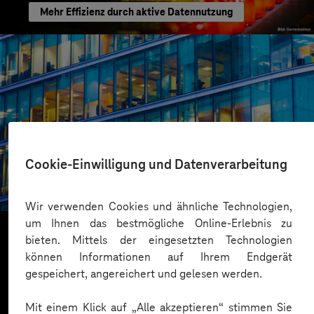
Mehr Effizienz durch aktive Datennutzung
ISS World Services
Cookie-Einwilligung und Datenverarbeitung
Per App die Verfügbarkeit von Arbeitsplätzen
checken
Wir verwenden Cookies und ähnliche Technologien,
um Ihnen das bestmögliche Online-Erlebnis zu
bieten. Mittels der eingesetzten Technologien
können Informationen auf Ihrem Endgerät
Mehr laden
gespeichert, angereichert und gelesen werden.
Mit einem Klick auf „Alle akzeptieren“ stimmen Sie