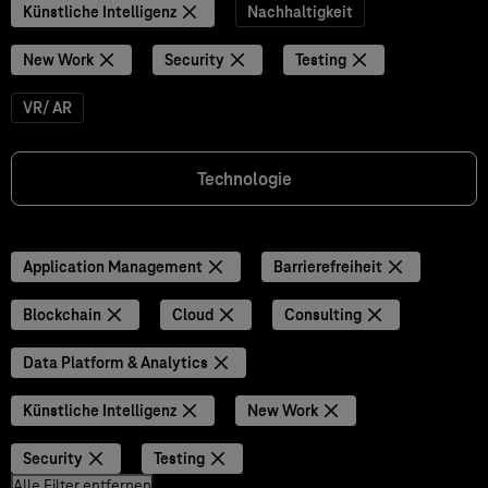
Künstliche Intelligenz
Nachhaltigkeit
New Work
Security
Testing
VR/ AR
Technologie
Application Management
Barrierefreiheit
Blockchain
Cloud
Consulting
Data Platform & Analytics
Künstliche Intelligenz
New Work
Security
Testing
Alle Filter entfernen