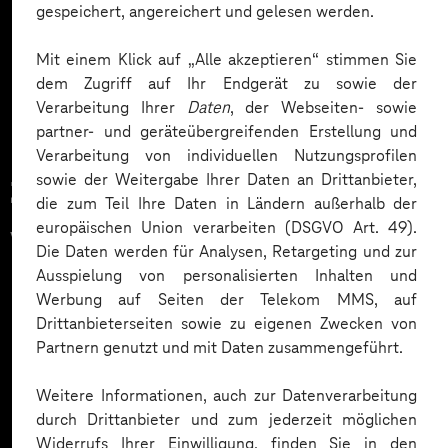
gespeichert, angereichert und gelesen werden.
Mehr laden
Mit einem Klick auf „Alle akzeptieren“ stimmen Sie
dem Zugriff auf Ihr Endgerät zu sowie der
Verarbeitung Ihrer
Daten
, der Webseiten- sowie
partner- und geräteübergreifenden Erstellung und
Verarbeitung von individuellen Nutzungsprofilen
sowie der Weitergabe Ihrer Daten an Drittanbieter,
Zahlreiche Unternehmen
die zum Teil Ihre Daten in Ländern außerhalb der
europäischen Union verarbeiten (DSGVO Art. 49).
vertrauen auf unsere
Die Daten werden für Analysen, Retargeting und zur
Expertise. Hier eine Auswahl:
Ausspielung von personalisierten Inhalten und
Werbung auf Seiten der Telekom MMS, auf
Drittanbieterseiten sowie zu eigenen Zwecken von
Partnern genutzt und mit Daten zusammengeführt.
Weitere Informationen, auch zur Datenverarbeitung
durch Drittanbieter und zum jederzeit möglichen
Widerrufs Ihrer Einwilligung, finden Sie in den