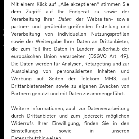
Mit einem Klick auf „Alle akzeptieren“ stimmen Sie
dem Zugriff auf Ihr Endgerät zu sowie der
Verarbeitung Ihrer
Daten
, der Webseiten- sowie
partner- und geräteübergreifenden Erstellung und
Zahlreiche Unternehmen
Verarbeitung von individuellen Nutzungsprofilen
sowie der Weitergabe Ihrer Daten an Drittanbieter,
vertrauen auf unsere
die zum Teil Ihre Daten in Ländern außerhalb der
europäischen Union verarbeiten (DSGVO Art. 49).
Expertise. Hier eine Auswahl:
Die Daten werden für Analysen, Retargeting und zur
Ausspielung von personalisierten Inhalten und
Werbung auf Seiten der Telekom MMS, auf
Drittanbieterseiten sowie zu eigenen Zwecken von
Partnern genutzt und mit Daten zusammengeführt.
Weitere Informationen, auch zur Datenverarbeitung
durch Drittanbieter und zum jederzeit möglichen
Widerrufs Ihrer Einwilligung, finden Sie in den
Einstellungen sowie in unseren
Datenschutzhinweisen.