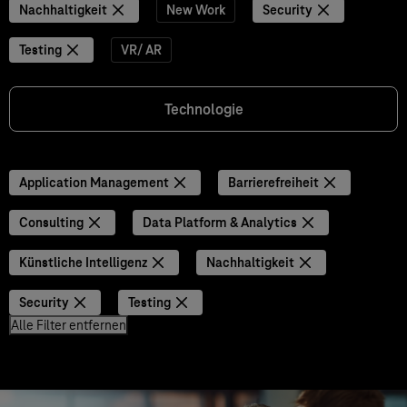
Nachhaltigkeit
New Work
Security
Testing
VR/ AR
Technologie
Application Management
Barrierefreiheit
Consulting
Data Platform & Analytics
Künstliche Intelligenz
Nachhaltigkeit
Security
Testing
Alle Filter entfernen