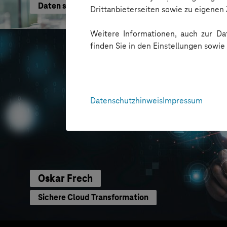
Daten schneller nutzen
Drittanbieterseiten sowie zu eigene
Weitere Informationen, auch zur Dat
finden Sie in den Einstellungen sowi
Datenschutzhinweis
Impressum
Oskar Frech
Sichere Cloud Transformation