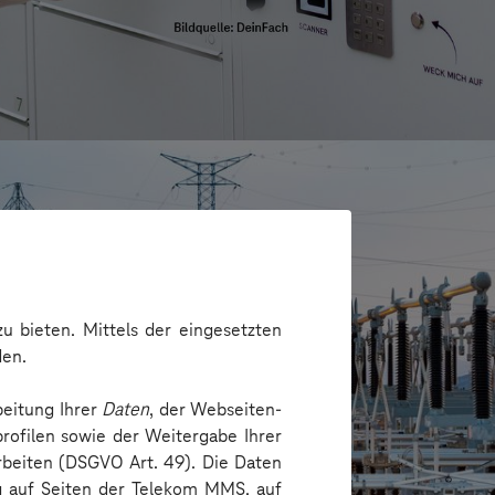
u bieten. Mittels der eingesetzten
den.
beitung Ihrer
Daten
, der Webseiten-
rofilen sowie der Weitergabe Ihrer
arbeiten (DSGVO Art. 49). Die Daten
echnik Dresden GmbH
ng auf Seiten der Telekom MMS, auf