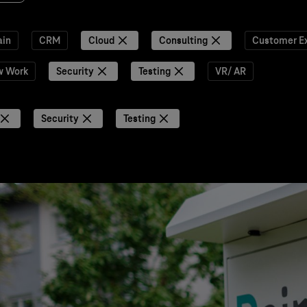
ain
CRM
Cloud
Consulting
Customer E
w Work
Security
Testing
VR/ AR
Security
Testing