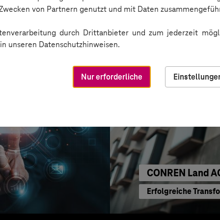
CRA-Security für di
n Zwecken von Partnern genutzt und mit Daten zusammengeführ
enverarbeitung durch Drittanbieter und zum jederzeit mögli
e in unseren Datenschutzhinweisen.
Nur erforderliche
Einstellunge
CONREN Land A
Erfolgreiche Transf