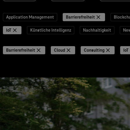
Application Management
Barrierefreiheit
Blockch
IoT
Künstliche Intelligenz
Nachhaltigkeit
Ne
Barrierefreiheit
Cloud
Consulting
IoT