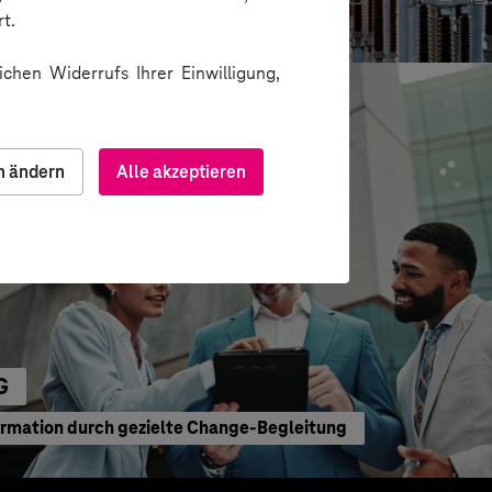
gitale Produkte
t.
chen Widerrufs Ihrer Einwilligung,
n ändern
Alle akzeptieren
G
ormation durch gezielte Change-Begleitung