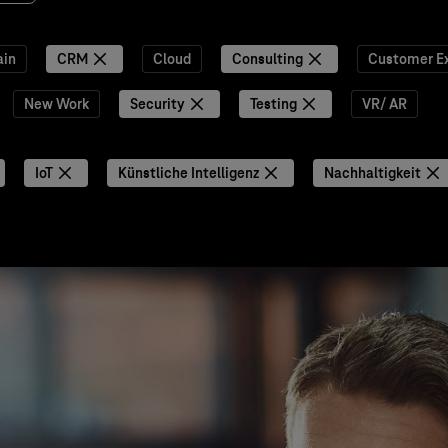
ain
CRM
Cloud
Consulting
Customer E
New Work
Security
Testing
VR/ AR
IoT
Künstliche Intelligenz
Nachhaltigkeit