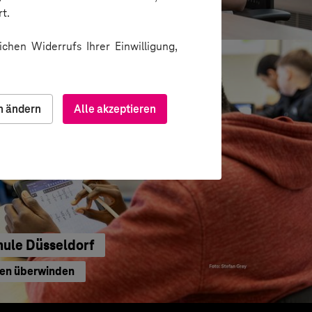
waltung
t.
chen Widerrufs Ihrer Einwilligung,
n ändern
Alle akzeptieren
hule Düsseldorf
ren überwinden