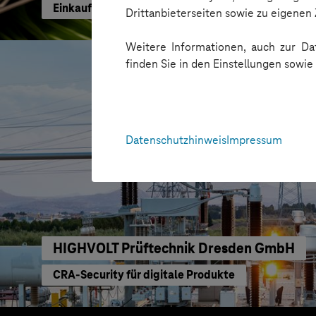
Einkaufen mit KI neu gedacht
Drittanbieterseiten sowie zu eigene
Weitere Informationen, auch zur Dat
finden Sie in den Einstellungen sowi
Datenschutzhinweis
Impressum
HIGHVOLT Prüftechnik Dresden GmbH
CRA-Security für digitale Produkte