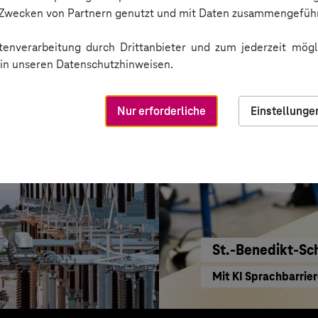
KI für moderne Ver
n Zwecken von Partnern genutzt und mit Daten zusammengeführ
enverarbeitung durch Drittanbieter und zum jederzeit mögli
e in unseren Datenschutzhinweisen.
Nur erforderliche
Einstellunge
St.-Benedikt-Sc
Mit KI Sprachbarrie