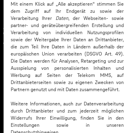
Mit einem Klick auf „Alle akzeptieren“ stimmen Sie
dem Zugriff auf Ihr Endgerät zu sowie der
Verarbeitung Ihrer
Daten
, der Webseiten- sowie
partner- und geräteübergreifenden Erstellung und
Zahlreiche Unternehmen
Verarbeitung von individuellen Nutzungsprofilen
sowie der Weitergabe Ihrer Daten an Drittanbieter,
vertrauen auf unsere
die zum Teil Ihre Daten in Ländern außerhalb der
europäischen Union verarbeiten (DSGVO Art. 49).
Expertise. Hier eine Auswahl:
Die Daten werden für Analysen, Retargeting und zur
Ausspielung von personalisierten Inhalten und
Werbung auf Seiten der Telekom MMS, auf
Drittanbieterseiten sowie zu eigenen Zwecken von
Partnern genutzt und mit Daten zusammengeführt.
Weitere Informationen, auch zur Datenverarbeitung
durch Drittanbieter und zum jederzeit möglichen
Widerrufs Ihrer Einwilligung, finden Sie in den
Einstellungen sowie in unseren
Datenschutzhinweisen.