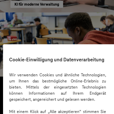
KI für moderne Verwaltung
St.-Benedikt-Schule Düsseldorf
Cookie-Einwilligung und Datenverarbeitung
Mit KI Sprachbarrieren überwinden
Wir verwenden Cookies und ähnliche Technologien,
um Ihnen das bestmögliche Online-Erlebnis zu
bieten. Mittels der eingesetzten Technologien
können Informationen auf Ihrem Endgerät
Mehr laden
gespeichert, angereichert und gelesen werden.
Mit einem Klick auf „Alle akzeptieren“ stimmen Sie