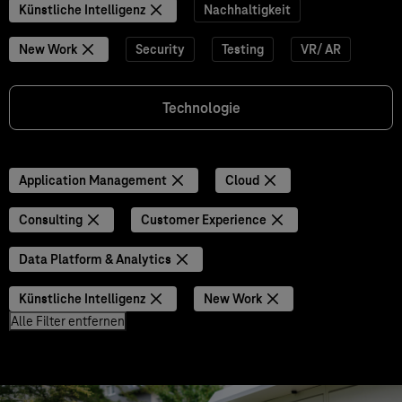
Künstliche Intelligenz
Nachhaltigkeit
New Work
Security
Testing
VR/ AR
Technologie
Application Management
Cloud
Consulting
Customer Experience
Data Platform & Analytics
Künstliche Intelligenz
New Work
Alle Filter entfernen