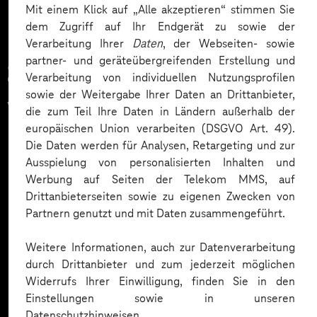
Mit einem Klick auf „Alle akzeptieren“ stimmen Sie
dem Zugriff auf Ihr Endgerät zu sowie der
Verarbeitung Ihrer
Daten
, der Webseiten- sowie
partner- und geräteübergreifenden Erstellung und
Zahlreiche Unternehmen
Verarbeitung von individuellen Nutzungsprofilen
sowie der Weitergabe Ihrer Daten an Drittanbieter,
vertrauen auf unsere
die zum Teil Ihre Daten in Ländern außerhalb der
europäischen Union verarbeiten (DSGVO Art. 49).
Expertise. Hier eine Auswahl:
Die Daten werden für Analysen, Retargeting und zur
Ausspielung von personalisierten Inhalten und
Werbung auf Seiten der Telekom MMS, auf
Drittanbieterseiten sowie zu eigenen Zwecken von
Partnern genutzt und mit Daten zusammengeführt.
Weitere Informationen, auch zur Datenverarbeitung
durch Drittanbieter und zum jederzeit möglichen
Widerrufs Ihrer Einwilligung, finden Sie in den
Einstellungen sowie in unseren
Datenschutzhinweisen.