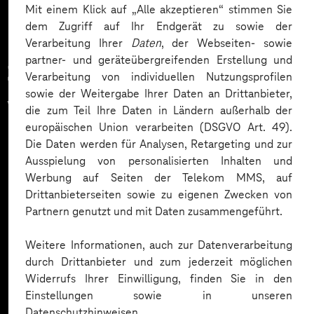
Mit einem Klick auf „Alle akzeptieren“ stimmen Sie
dem Zugriff auf Ihr Endgerät zu sowie der
Verarbeitung Ihrer
Daten
, der Webseiten- sowie
partner- und geräteübergreifenden Erstellung und
Zahlreiche Unternehmen
Verarbeitung von individuellen Nutzungsprofilen
sowie der Weitergabe Ihrer Daten an Drittanbieter,
vertrauen auf unsere
die zum Teil Ihre Daten in Ländern außerhalb der
europäischen Union verarbeiten (DSGVO Art. 49).
Expertise. Hier eine Auswahl:
Die Daten werden für Analysen, Retargeting und zur
Ausspielung von personalisierten Inhalten und
Werbung auf Seiten der Telekom MMS, auf
Drittanbieterseiten sowie zu eigenen Zwecken von
Partnern genutzt und mit Daten zusammengeführt.
Weitere Informationen, auch zur Datenverarbeitung
durch Drittanbieter und zum jederzeit möglichen
Widerrufs Ihrer Einwilligung, finden Sie in den
Einstellungen sowie in unseren
Datenschutzhinweisen.