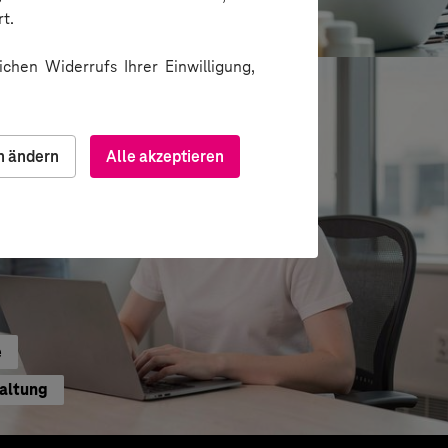
ion über Messenger
t.
chen Widerrufs Ihrer Einwilligung,
n ändern
Alle akzeptieren
e
waltung