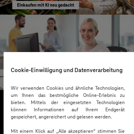
Einkaufen mit KI neu gedacht
Kreis Bergstraße
Cookie-Einwilligung und Datenverarbeitung
KI für moderne Verwaltung
Wir verwenden Cookies und ähnliche Technologien,
um Ihnen das bestmögliche Online-Erlebnis zu
bieten. Mittels der eingesetzten Technologien
können Informationen auf Ihrem Endgerät
Mehr laden
gespeichert, angereichert und gelesen werden.
Mit einem Klick auf „Alle akzeptieren“ stimmen Sie