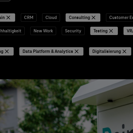
ain
CRM
Cloud
Consulting
Customer E
hhaltigkeit
New Work
Security
Testing
VR
ng
Data Platform & Analytics
Digitalisierung