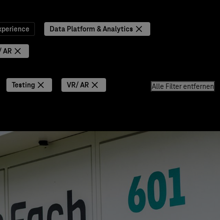
xperience
Data Platform & Analytics
/ AR
Testing
VR/ AR
Alle Filter entfernen