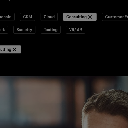
kchain
CRM
Cloud
Consulting
Customer E
ork
Security
Testing
VR/ AR
ulting