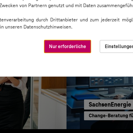
e-Begleitung
Inbound Marketing 
n Zwecken von Partnern genutzt und mit Daten zusammengeführ
enverarbeitung durch Drittanbieter und zum jederzeit mögli
e in unseren Datenschutzhinweisen.
Nur erforderliche
Einstellunge
SachsenEnergie
Change-Beratung für