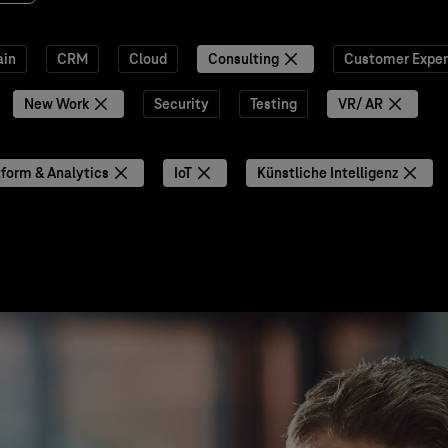
ain
CRM
Cloud
Consulting
Customer Exper
New Work
Security
Testing
VR/ AR
tform & Analytics
IoT
Künstliche Intelligenz