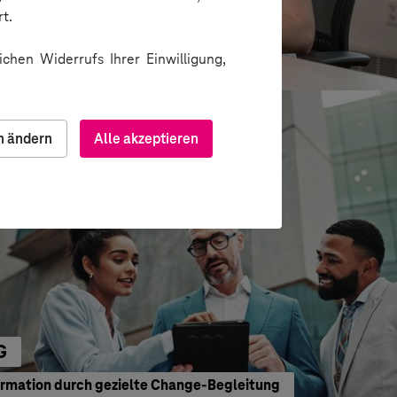
e
t.
waltung
chen Widerrufs Ihrer Einwilligung,
n ändern
Alle akzeptieren
G
ormation durch gezielte Change-Begleitung