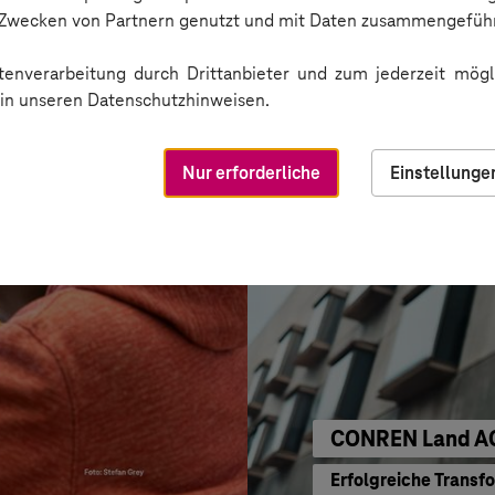
Kreis Bergstraß
n Zwecken von Partnern genutzt und mit Daten zusammengeführ
KI für moderne Ver
enverarbeitung durch Drittanbieter und zum jederzeit mögli
e in unseren Datenschutzhinweisen.
Nur erforderliche
Einstellunge
CONREN Land A
Erfolgreiche Transf