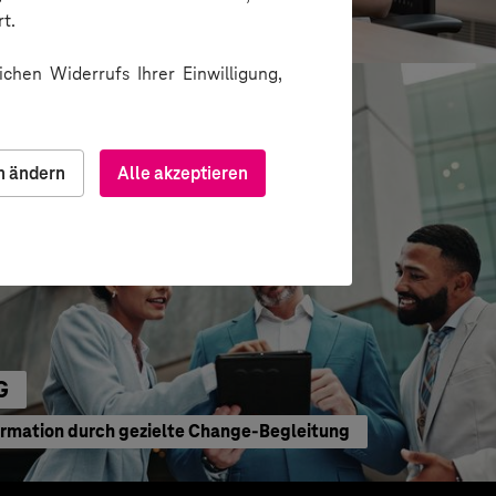
waltung
t.
chen Widerrufs Ihrer Einwilligung,
n ändern
Alle akzeptieren
G
ormation durch gezielte Change-Begleitung