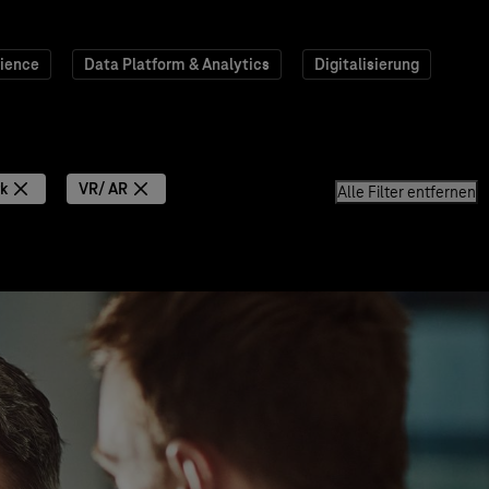
ience
Data Platform & Analytics
Digitalisierung
k
VR/ AR
Alle Filter entfernen