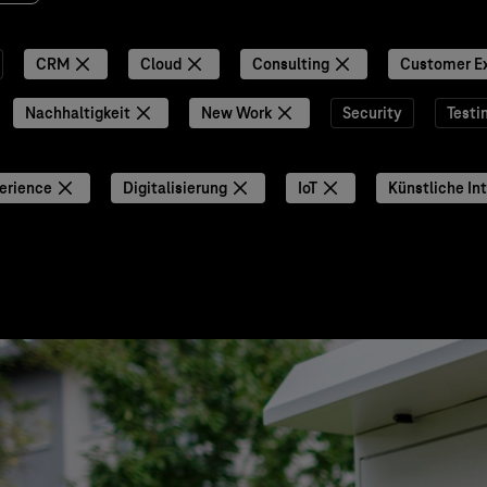
CRM
Cloud
Consulting
Customer E
Nachhaltigkeit
New Work
Security
Testi
erience
Digitalisierung
IoT
Künstliche Int