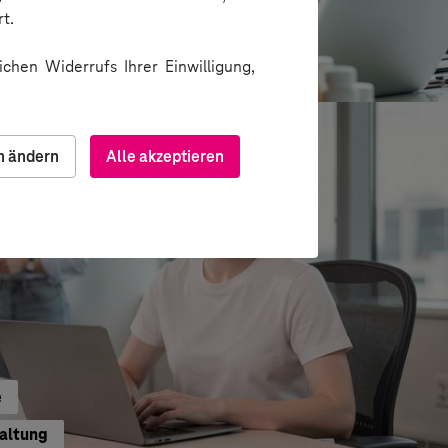
t.
ion über Messenger
chen Widerrufs Ihrer Einwilligung,
n ändern
Alle akzeptieren
e
waltung