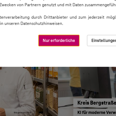
BARMER
n Zwecken von Partnern genutzt und mit Daten zusammengeführ
Sichere Kommunikat
enverarbeitung durch Drittanbieter und zum jederzeit mögli
e in unseren Datenschutzhinweisen.
Nur erforderliche
Einstellunge
Kreis Bergstraß
KI für moderne Ver