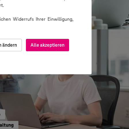
t.
ion über Messenger
chen Widerrufs Ihrer Einwilligung,
n ändern
Alle akzeptieren
e
waltung