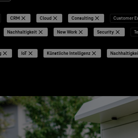
CRM
Cloud
Consulting
Customer E
Nachhaltigkeit
New Work
Security
T
g
IoT
Künstliche Intelligenz
Nachhaltigke