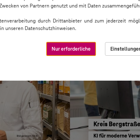
BARMER
n Zwecken von Partnern genutzt und mit Daten zusammengeführ
Sichere Kommunikat
enverarbeitung durch Drittanbieter und zum jederzeit mögli
e in unseren Datenschutzhinweisen.
Nur erforderliche
Einstellunge
Kreis Bergstraß
KI für moderne Ver