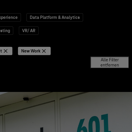
xperience
Data Platform & Analytics
esting
VR/ AR
it
New Work
Alle Filter
entfernen