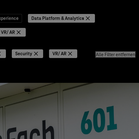
xperience
Data Platform & Analytics
VR/ AR
Security
VR/ AR
Alle Filter entfernen