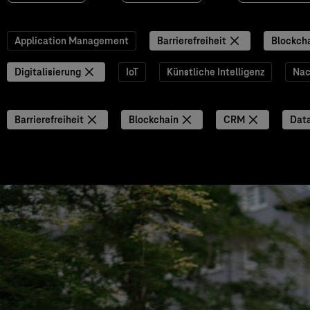
Application Management
Barrierefreiheit
Blockch
Digitalisierung
IoT
Künstliche Intelligenz
Nac
Barrierefreiheit
Blockchain
CRM
Data