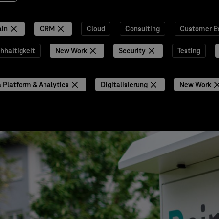
ain
CRM
Cloud
Consulting
Customer E
hhaltigkeit
New Work
Security
Testing
 Platform & Analytics
Digitalisierung
New Work